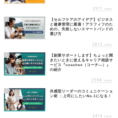
2911
view
7
【セルフケアのアイデア】ビジネス
と健康管理に最適！アラフィフのた
めの、失敗しないスマートバンドの
選び方
2812
view
8
【副業サポートします】ちょっと聞
きたいときに使えるキャリア相談サ
ービス『coachee（コーチ―）』
の紹介
2588
view
9
共感型リーダーのコミュニケーショ
ン術 ：上司にしたいNo.1になる！
2414
view