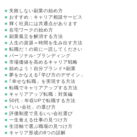
■
失敗しない副業の始め方
■
おすすめ：キャリア相談サービス
■
輝く社員には共通点があります
■
在宅ワークの始め方
■
副業孤立を解消する方法
■
人生の資源＝時間を生み出す方法
■
転職だ！の前に一読してください
■
パーソナル･ブランディング
■
市場価値を高めるキャリア戦略
■
始めよう！自分ブランド×副業
■
夢をかなえる｢学び方のデザイン」
■
｢幸せな転職」を実現する方法
■
転職でキャリアアップする方法
■
キャリアアップ転職：対策編
■
50代：年収UPで転職する方法
■
｢いい会社」の選び方
■
評価制度で見るいい会社選び
■
一生食える仕事の見つけ方
■
生活軸で選ぶ職場の見つけ方
■
キャリア形成の8つの誤解