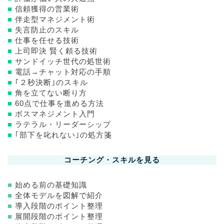
■
信頼獲得の営業術
■
伴走型マネジメント術
■
失言防止のスキル
■
仕事を任せる技術
■
上司即決 賢く頼る技術
■
サンドイッチ世代の処世術
■
電話→チャット対応の手順
■
｢２秒決断｣のスキル
■
角を立てない断り方
■
60点で仕事を進める方法
■
ボスマネジメント入門
■
ラテラル・リーダーシップ
■
｢部下を叱れない｣の処方箋
コーチング・スキルを見る
■
始める前の基礎知識
■
全体モデルを図解で紹介
■
導入段階のポイント整理
■
展開段階のポイント整理