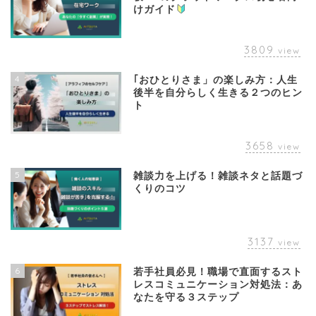
けガイド
3809
view
4
｢おひとりさま」の楽しみ方：人生
後半を自分らしく生きる２つのヒン
ト
3658
view
5
雑談力を上げる！雑談ネタと話題づ
くりのコツ
3137
view
6
若手社員必見！職場で直面するスト
レスコミュニケーション対処法：あ
なたを守る３ステップ