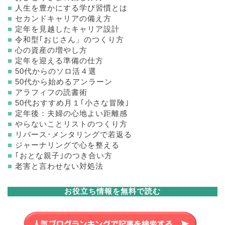
■
人生を豊かにする学び習慣とは
■
セカンドキャリアの備え方
■
定年を見越したキャリア設計
■
令和型｢おじさん」のつくり方
■
心の資産の増やし方
■
定年を迎える準備の仕方
■
50代からのソロ活４選
■
50代から始めるアンラーン
■
アラフィフの読書術
■
50代おすすめ月１｢小さな冒険｣
■
定年後：夫婦の心地よい距離感
■
やらないことリストのつくり方
■
リバース･メンタリングで若返る
■
ジャーナリングで心を整える
■
｢おとな親子｣のつき合い方
■
老害と言わせない対処法
お役立ち情報を無料で読む