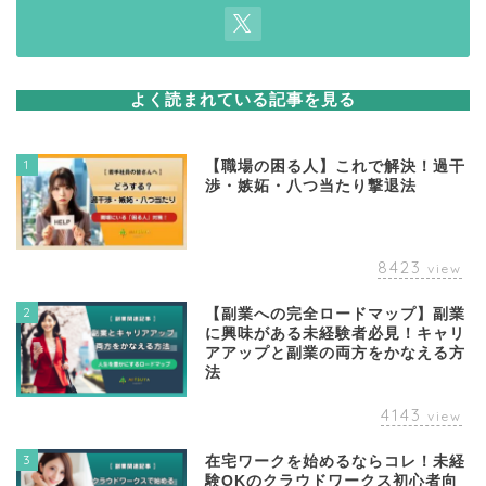
よく読まれている記事を見る
1
【職場の困る人】これで解決！過干
渉・嫉妬・八つ当たり撃退法
8423
view
2
【副業への完全ロードマップ】副業
に興味がある未経験者必見！キャリ
アアップと副業の両方をかなえる方
法
4143
view
3
在宅ワークを始めるならコレ！未経
験OKのクラウドワークス初心者向