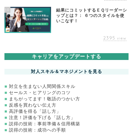
10
結果にコミットするＥＱリーダーシ
ップとは？： ６つのスタイルを使
いこなす！
2395
view
キャリアをアップデートする
対人スキル＆マネジメントを見る
■
対立を生まない人間関係スキル
■
セールス・ヒアリングのコツ
■
まちがってます！敬語のつかい方
■
反感を買わない伝え方
■
高評価を得る「話し方」
■
注意！評価を下げる「話し方」
■
説得の技術：事前準備＆信用構築
■
説得の技術：成功への手順