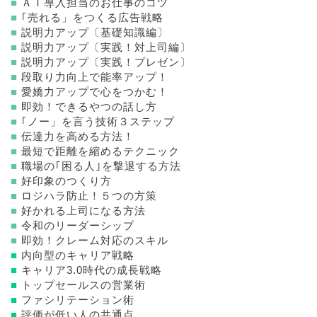
■
ＡＩ導入担当のお仕事のコツ
■
｢売れる」をつくる広告戦略
■
説明力アップ〔基礎知識編〕
■
説明力アップ〔実践！対上司編〕
■
説明力アップ〔実践！プレゼン〕
■
段取り力向上で能率アップ！
■
愛嬌力アップで心をつかむ！
■
即効！できるやつの話し方
■
｢ノー」を言う技術３ステップ
■
伝達力を高める方法！
■
最短で距離を縮めるテクニック
■
職場の｢困る人｣を撃退する方法
■
好印象のつくり方
■
ロジハラ防止！５つの方策
■
好かれる上司になる方法
■
令和のリーダーシップ
■
即効！クレーム対応のスキル
■
内向型のキャリア戦略
■
キャリア3.0時代の成長戦略
■
トップセールスの営業術
■
ファシリテーション術
■
評価が低い人の共通点