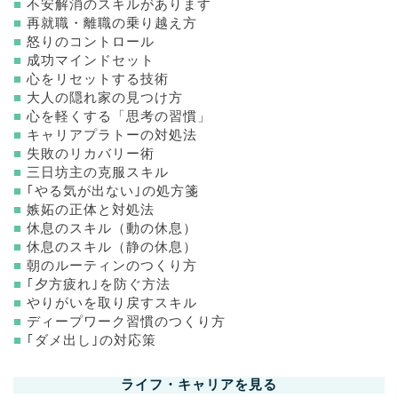
■
不安解消のスキルがあります
■
再就職・離職の乗り越え方
■
怒りのコントロール
■
成功マインドセット
■
心をリセットする技術
■
大人の隠れ家の見つけ方
■
心を軽くする「思考の習慣」
■
キャリアプラトーの対処法
■
失敗のリカバリー術
■
三日坊主の克服スキル
■
｢やる気が出ない｣の処方箋
■
嫉妬の正体と対処法
■
休息のスキル（動の休息）
■
休息のスキル（静の休息）
■
朝のルーティンのつくり方
■
｢夕方疲れ｣を防ぐ方法
■
やりがいを取り戻すスキル
■
ディープワーク習慣のつくり方
■
｢ダメ出し｣の対応策
ライフ・キャリアを見る