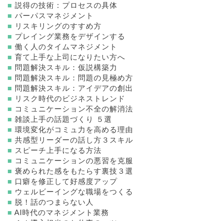
■
説得の技術：プロセスの具体
■
パーパスマネジメント
■
リスキリングのすすめ方
■
プレイング業務をデザインする
■
働く人のタイムマネジメント
■
育て上手な上司になりたい方へ
■
問題解決スキル：仮説構築力
■
問題解決スキル：問題の見極め方
■
問題解決スキル：アイデアの創出
■
リスク時代のビジネストレンド
■
コミュニケーション不全の解消法
■
雑談上手の話題づくり ５選
■
環境変化がコミュ力を高める理由
■
共感型リーダーの話し方３スキル
■
スピーチ上手になる方法
■
コミュニケーションの悪習を克服
■
褒められた感をもたらす裏技３選
■
口癖を修正して好感度アップ
■
ウェルビーイングな職場をつくる
■
脱！話のつまらない人
■
AI時代のマネジメント業務