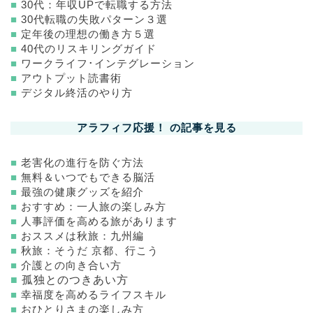
■
30代：年収UPで転職する方法
■
30代転職の失敗パターン３選
■
定年後の理想の働き方５選
■
40代のリスキリングガイド
■
ワークライフ･インテグレーション
■
アウトプット読書術
■
デジタル終活のやり方
アラフィフ応援！ の記事を見る
■
老害化の進行を防ぐ方法
■
無料＆いつでもできる脳活
■
最強の健康グッズを紹介
■
おすすめ：一人旅の楽しみ方
■
人事評価を高める旅があります
■
おススメは秋旅：九州編
■
秋旅：そうだ 京都、行こう
■
介護との向き合い方
■
孤独とのつきあい方
■
幸福度を高めるライフスキル
■
おひとりさまの楽しみ方