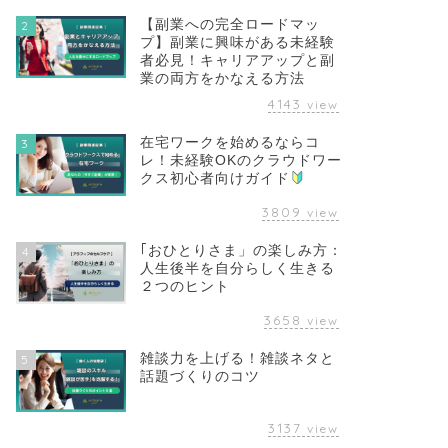
【副業への完全ロードマッ
2
プ】副業に興味がある未経験
者必見！キャリアアップと副
業の両方をかなえる方法
4143
view
在宅ワークを始めるならコ
3
レ！未経験OKのクラウドワー
クス初心者向けガイド
3809
view
｢おひとりさま」の楽しみ方：
4
人生後半を自分らしく生きる
２つのヒント
3658
view
雑談力を上げる！雑談ネタと
5
話題づくりのコツ
3137
view