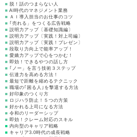
■
脱！話のつまらない人
■
AI時代のマネジメント業務
■
ＡＩ導入担当のお仕事のコツ
■
｢売れる」をつくる広告戦略
■
説明力アップ〔基礎知識編〕
■
説明力アップ〔実践！対上司編〕
■
説明力アップ〔実践！プレゼン〕
■
段取り力向上で能率アップ！
■
愛嬌力アップで心をつかむ！
■
即効！できるやつの話し方
■
｢ノー」を言う技術３ステップ
■
伝達力を高める方法！
■
最短で距離を縮めるテクニック
■
職場の｢困る人｣を撃退する方法
■
好印象のつくり方
■
ロジハラ防止！５つの方策
■
好かれる上司になる方法
■
令和のリーダーシップ
■
即効！クレーム対応のスキル
■
内向型のキャリア戦略
■
キャリア3.0時代の成長戦略