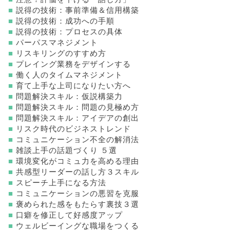
■
説得の技術：事前準備＆信用構築
■
説得の技術：成功への手順
■
説得の技術：プロセスの具体
■
パーパスマネジメント
■
リスキリングのすすめ方
■
プレイング業務をデザインする
■
働く人のタイムマネジメント
■
育て上手な上司になりたい方へ
■
問題解決スキル：仮説構築力
■
問題解決スキル：問題の見極め方
■
問題解決スキル：アイデアの創出
■
リスク時代のビジネストレンド
■
コミュニケーション不全の解消法
■
雑談上手の話題づくり ５選
■
環境変化がコミュ力を高める理由
■
共感型リーダーの話し方３スキル
■
スピーチ上手になる方法
■
コミュニケーションの悪習を克服
■
褒められた感をもたらす裏技３選
■
口癖を修正して好感度アップ
■
ウェルビーイングな職場をつくる