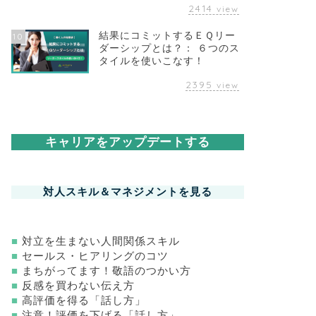
2414
view
結果にコミットするＥＱリー
10
ダーシップとは？： ６つのス
タイルを使いこなす！
2395
view
キャリアをアップデートする
対人スキル＆マネジメントを見る
■
対立を生まない人間関係スキル
■
セールス・ヒアリングのコツ
■
まちがってます！敬語のつかい方
■
反感を買わない伝え方
■
高評価を得る「話し方」
■
注意！評価を下げる「話し方」