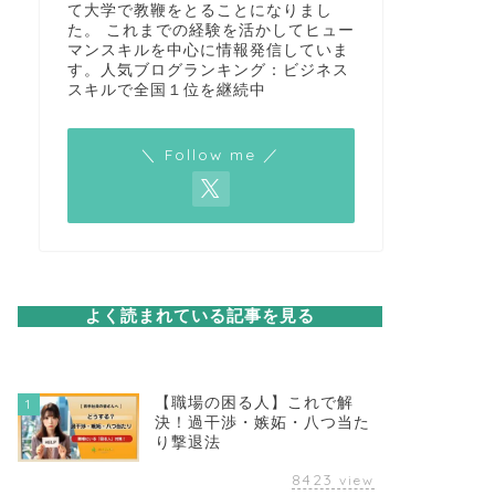
て大学で教鞭をとることになりまし
た。 これまでの経験を活かしてヒュー
マンスキルを中心に情報発信していま
す。人気ブログランキング：ビジネス
スキルで全国１位を継続中
＼ Follow me ／
よく読まれている記事を見る
【職場の困る人】これで解
1
決！過干渉・嫉妬・八つ当た
り撃退法
8423
view