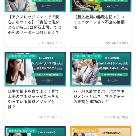
【アクノレッジメントで「安
【新入社員の離職を防ぐ】コ
心」をつくる】「責任は俺が
ミュニケーション不全の解消
とるから…｣は化石上司、では
法
令和のリーダーは何と言う？
2024年6月22日
2023年4月30日
仕事･転職に役立つ記事
仕事･転職に役立つ記事
仕事で部下を育てよう！育て
パーパス経営＆パーパスマネ
上手のマネジャーがこっそり
ジメントとは？：マネジャー
やっている育成メソッドと
の役​​割と成功のカギ
は？
2022年10月15日
2022年8月20日
仕事･転職に役立つ記事
若手社員向けの記事