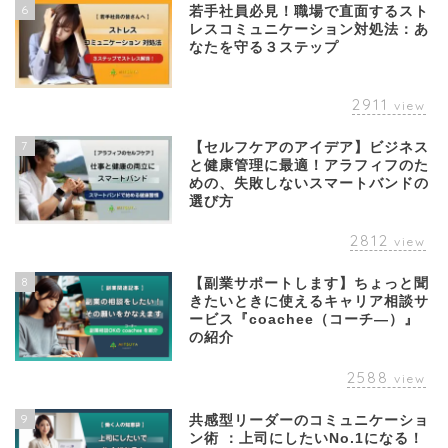
6
若手社員必見！職場で直面するスト
レスコミュニケーション対処法：あ
なたを守る３ステップ
2911
view
7
【セルフケアのアイデア】ビジネス
と健康管理に最適！アラフィフのた
めの、失敗しないスマートバンドの
選び方
2812
view
8
【副業サポートします】ちょっと聞
きたいときに使えるキャリア相談サ
ービス『coachee（コーチ―）』
の紹介
2588
view
9
共感型リーダーのコミュニケーショ
ン術 ：上司にしたいNo.1になる！