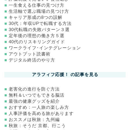
■
一生食える仕事の見つけ方
■
生活軸で選ぶ職場の見つけ方
■
キャリア形成の8つの誤解
■
30代：年収UPで転職する方法
■
30代転職の失敗パターン３選
■
定年後の理想の働き方５選
■
40代のリスキリングガイド
■
ワークライフ･インテグレーション
■
アウトプット読書術
■
デジタル終活のやり方
アラフィフ応援！ の記事を見る
■
老害化の進行を防ぐ方法
■
無料＆いつでもできる脳活
■
最強の健康グッズを紹介
■
おすすめ：一人旅の楽しみ方
■
人事評価を高める旅があります
■
おススメは秋旅：九州編
■
秋旅：そうだ 京都、行こう