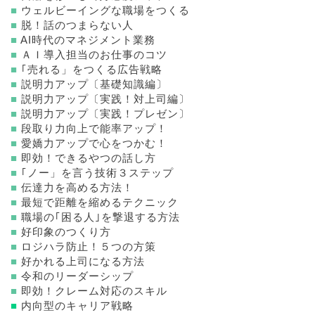
■
ウェルビーイングな職場をつくる
■
脱！話のつまらない人
■
AI時代のマネジメント業務
■
ＡＩ導入担当のお仕事のコツ
■
｢売れる」をつくる広告戦略
■
説明力アップ〔基礎知識編〕
■
説明力アップ〔実践！対上司編〕
■
説明力アップ〔実践！プレゼン〕
■
段取り力向上で能率アップ！
■
愛嬌力アップで心をつかむ！
■
即効！できるやつの話し方
■
｢ノー」を言う技術３ステップ
■
伝達力を高める方法！
■
最短で距離を縮めるテクニック
■
職場の｢困る人｣を撃退する方法
■
好印象のつくり方
■
ロジハラ防止！５つの方策
■
好かれる上司になる方法
■
令和のリーダーシップ
■
即効！クレーム対応のスキル
■
内向型のキャリア戦略