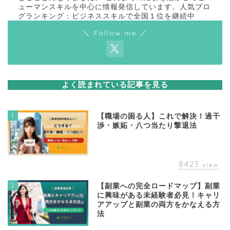
ューマンスキルを中心に情報発信しています。人気ブロ
グランキング：ビジネススキルで全国１位を継続中
＼ Follow me ／
よく読まれている記事を見る
1
【職場の困る人】これで解決！過干
渉・嫉妬・八つ当たり撃退法
8423
view
2
【副業への完全ロードマップ】副業
に興味がある未経験者必見！キャリ
アアップと副業の両方をかなえる方
法