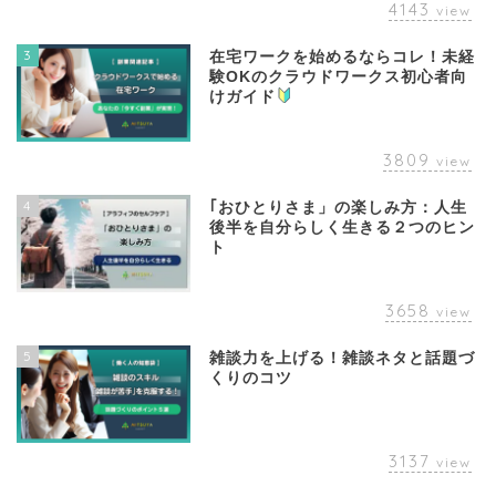
4143
view
3
在宅ワークを始めるならコレ！未経
験OKのクラウドワークス初心者向
けガイド
3809
view
4
｢おひとりさま」の楽しみ方：人生
後半を自分らしく生きる２つのヒン
ト
3658
view
5
雑談力を上げる！雑談ネタと話題づ
くりのコツ
3137
view