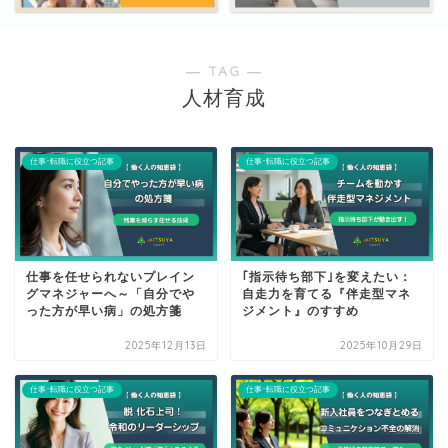
― TAG ―
人材育成
仕事･転職に役立つ記事
仕事･転職に役立つ記事
仕事を任せられないプレイン
｢指示待ち部下｣を変えたい：
グマネジャーへ～「自分でや
自走力を育てる『伴走型マネ
った方が早い病」の処方箋
ジメント』のすすめ
2025年12月13日
2025年10月29日
仕事･転職に役立つ記事
仕事･転職に役立つ記事