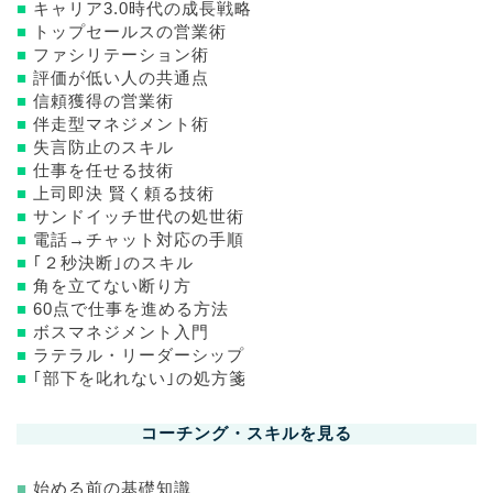
■
キャリア3.0時代の成長戦略
■
トップセールスの営業術
■
ファシリテーション術
■
評価が低い人の共通点
■
信頼獲得の営業術
■
伴走型マネジメント術
■
失言防止のスキル
■
仕事を任せる技術
■
上司即決 賢く頼る技術
■
サンドイッチ世代の処世術
■
電話→チャット対応の手順
■
｢２秒決断｣のスキル
■
角を立てない断り方
■
60点で仕事を進める方法
■
ボスマネジメント入門
■
ラテラル・リーダーシップ
■
｢部下を叱れない｣の処方箋
コーチング・スキルを見る
■
始める前の基礎知識