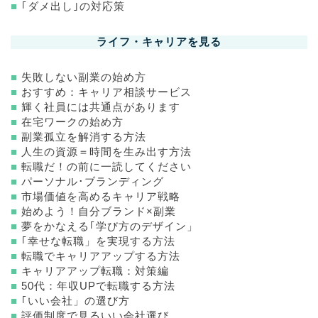
■
｢ダメ出し｣の対応策
ライフ・キャリアを見る
■
失敗しない副業の始め方
■
おすすめ：キャリア相談サービス
■
輝く社員には共通点があります
■
在宅ワークの始め方
■
副業孤立を解消する方法
■
人生の資源＝時間を生み出す方法
■
転職だ！の前に一読してください
■
パーソナル･ブランディング
■
市場価値を高めるキャリア戦略
■
始めよう！自分ブランド×副業
■
夢をかなえる｢学び方のデザイン」
■
｢幸せな転職」を実現する方法
■
転職でキャリアアップする方法
■
キャリアアップ転職：対策編
■
50代：年収UPで転職する方法
■
｢いい会社」の選び方
■
評価制度で見るいい会社選び