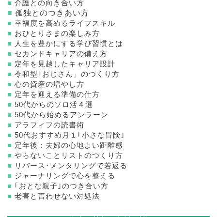
■
介護との向き合い方
■
孤独とのつきあい方
■
幸福度を高めるライフスキル
■
おひとりさまの楽しみ方
■
人生を豊かにする学び習慣とは
■
セカンドキャリアの備え方
■
定年を見越したキャリア設計
■
令和型｢おじさん」のつくり方
■
心の資産の増やし方
■
定年を迎える準備の仕方
■
50代からのソロ活４選
■
50代から始めるアンラーン
■
アラフィフの読書術
■
50代おすすめ月１｢小さな冒険｣
■
定年後：夫婦の心地よい距離感
■
やらないことリストのつくり方
■
リバース･メンタリングで若返る
■
ジャーナリングで心を整える
■
｢おとな親子｣のつき合い方
■
老害と言わせない対処法