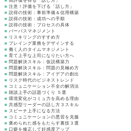
■
高評価を得る「話し方」
■
注意！評価を下げる「話し方」
■
説得の技術：事前準備＆信用構築
■
説得の技術：成功への手順
■
説得の技術：プロセスの具体
■
パーパスマネジメント
■
リスキリングのすすめ方
■
プレイング業務をデザインする
■
働く人のタイムマネジメント
■
育て上手な上司になりたい方へ
■
問題解決スキル：仮説構築力
■
問題解決スキル：問題の見極め方
■
問題解決スキル：アイデアの創出
■
リスク時代のビジネストレンド
■
コミュニケーション不全の解消法
■
雑談上手の話題づくり ５選
■
環境変化がコミュ力を高める理由
■
共感型リーダーの話し方３スキル
■
スピーチ上手になる方法
■
コミュニケーションの悪習を克服
■
褒められた感をもたらす裏技３選
■
口癖を修正して好感度アップ