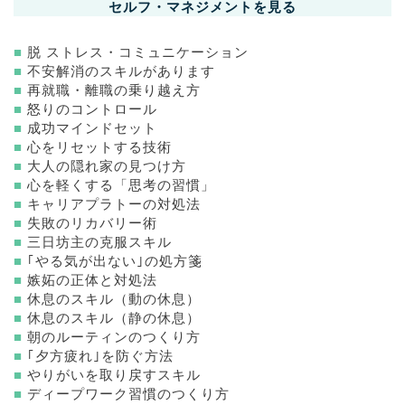
セルフ・マネジメントを見る
■
脱 ストレス・コミュニケーション
■
不安解消のスキルがあります
■
再就職・離職の乗り越え方
■
怒りのコントロール
■
成功マインドセット
■
心をリセットする技術
■
大人の隠れ家の見つけ方
■
心を軽くする「思考の習慣」
■
キャリアプラトーの対処法
■
失敗のリカバリー術
■
三日坊主の克服スキル
■
｢やる気が出ない｣の処方箋
■
嫉妬の正体と対処法
■
休息のスキル（動の休息）
■
休息のスキル（静の休息）
■
朝のルーティンのつくり方
■
｢夕方疲れ｣を防ぐ方法
■
やりがいを取り戻すスキル
■
ディープワーク習慣のつくり方