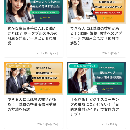
豊かな生活を手に入れる働き
できる人には説得の技術があ
方とは？ ポータブルスキルの
る !：戦略･論拠･感情へのアプ
知恵を詳細データとともに解
ローチの組み立て方〔図解で
説！
解説〕
2022年5月22日
2022年5月1日
若手社員向けの記事
仕事･転職に役立つ記事
できる人には説得の技術があ
【保存版】ビジネスコーチン
る！：説得の準備＆信用構築
グの成功に欠かせない！『目
の方法を解説
的別質問ガイド』で質問力ア
ップ！
2022年4月24日
2022年4月9日